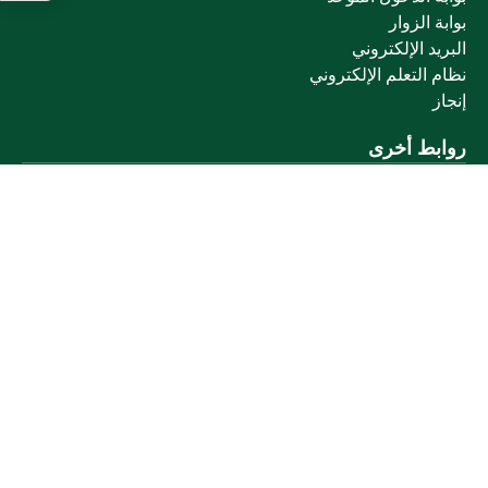
بوابة الزوار
البريد الإلكتروني
نظام التعلم الإلكتروني
إنجاز
روابط أخرى
وزارة التعليم
المنصة الوطنية
البوابة الوطنية للبيانات المفتوحة
إمارة منطقة القصيم
منصة الاستشارات القانونية (استطلاع)
التوظيف
تابعنا على
تحميل تطبيق الجوال