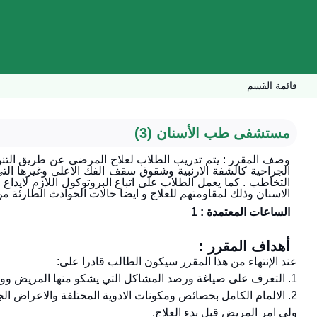
قائمة القسم
مستشفى طب الأسنان (3)
وصف المقرر : يتم تدريب الطلاب لعلاج المرضى عن طريق التنوي
الجراحية كالشفة الارنبية وشقوق سقف الفك الاعلى وغيرها ال
التخاطب . كما يعمل الطلاب على اتباع البروتوكول اللازم لايدا
الاسنان وذلك لمقاومتهم للعلاج و ايضا حالات الحوادث الطارئة م
الساعات المعتمدة : 1
أهداف المقرر :
عند الإنتهاء من هذا المقرر سيكون الطالب قادرا على:
1. التعرف على صياغة ورصد المشاكل التي يشكو منها المريض ووصف الإجراءات التشخيصية والخطة لعلاجية للاطفال بمختلف وتنوع اعاقاتهم
2. الالمام الكامل بخصائص ومكونات الادوية المختلفة والاعراض ال
ولي امر المريض قبل بدء العلاج.