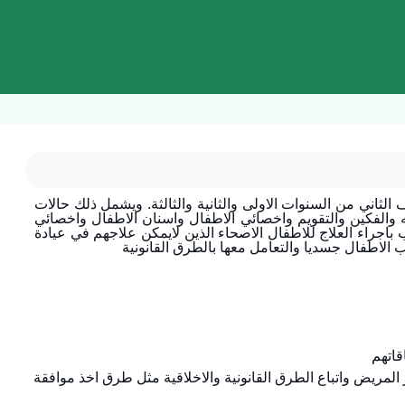
اني من السنوات الاولى والثانية والثالثة. ويشمل ذلك حالات
والفكين والتقويم واخصائي الاطفال واسنان الاطفال واخصائي
باجراء العلاج للاطفال الاصحاء الذين لايمكن علاجهم في عيادة
 الاطفال جسديا والتعامل معها بالطرق القانونية
 المريض واتباع الطرق القانونية والاخلاقية مثل طرق اخذ موافقة