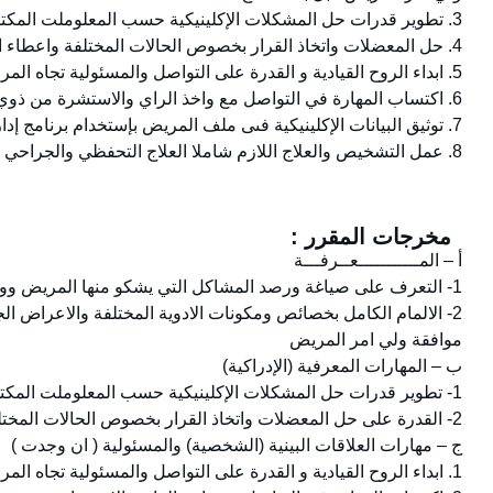
3. تطوير قدرات حل المشكلات الإكلينيكية حسب المعلوملت المكتسبة من نتائج الكشف والاشعة لصياغة خطط العلاج والتشخيص
4. حل المعضلات واتخاذ القرار بخصوص الحالات المختلفة واعطاء الحجة بذلك حسب المعطيات والتاكد من تقبل اسرة المريض لهذه الحلول
5. ابداء الروح القيادية و القدرة على التواصل والمسئولية تجاه المرضى واسرهم واتباع الاخلاقيات المهنية والطرق القانونية في جميع الاحوال
6. اكتساب المهارة في التواصل مع واخذ الراي والاستشرة من ذوي الخبرة من الاستشاريين والاطباء وابداء روح الاخلاص والتعاون والثقة تجاه الاخرين داخل نطاق العمل.
7. توثيق البيانات الإكلينيكية فىى ملف المريض بإستخدام برنامج إدارة عيادة طب الأسنان
8. عمل التشخيص والعلاج اللازم شاملا العلاج التحفظي والجراحي والوقائي واكتساب مهارة ممارسة طرق انقاذ الحياة والانعاش القلبي الرئوي عند الطوارئ
مخرجات المقرر :
أ – المـــــــــــعــرفـــة
1- التعرف على صياغة ورصد المشاكل التي يشكو منها المريض ووصف الإجراءات التشخيصية والخطة لعلاجية للاطفال بمختلف وتنوع اعاقاتهم
2- الالمام الكامل بخصائص ومكونات الادوية المختلفة والاعراض ال
موافقة ولي امر المريض
ب – المهارات المعرفية (الإدراكية)
1- تطوير قدرات حل المشكلات الإكلينيكية حسب المعلوملت المكتسبة من نتائج الكشف والاشعة لصياغة خطط العلاج والتشخيص
2- القدرة على حل المعضلات واتخاذ القرار بخصوص الحالات المختلفة واعطاء الحجة بذلك حسب المعطيات والتاكد من تقبل اسرة المريض لهذه الحلول
ج – مهارات العلاقات البينية (الشخصية) والمسئولية ( ان وجدت )
1. ابداء الروح القيادية و القدرة على التواصل والمسئولية تجاه المرضى واسرهم واتباع الاخلاقيات المهنية والطرق القانونية في جميع الاحوال