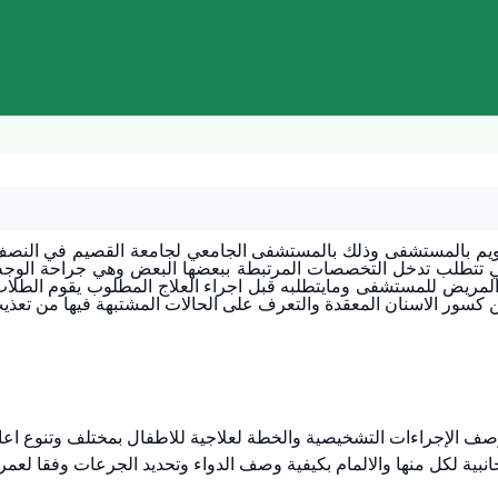
م بالمستشفى وذلك بالمستشفى الجامعي لجامعة القصيم في النصف الث
تي تتطلب تدخل التخصصات المرتبطة ببعضها البعض وهي جراحة الوجه 
ع المريض للمستشفى ومايتطلبه قبل اجراء العلاج المطلوب يقوم الطلاب 
ن كسور الاسنان المعقدة والتعرف على الحالات المشتبهة فيها من تعذيب
جانبية لكل منها والالمام بكيفية وصف الدواء وتحديد الجرعات وفقا لعمر