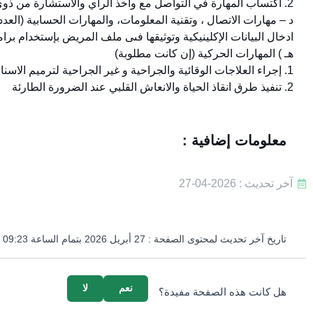
2. اكتساب المهارة في التواصل مع واخذ الراي والاستشارة من ذوي الخبرة من الاستشاريين والاطباء وابداء روح الاخلاص والتعاون والثقة تجاه الاخرين داخل نطاق العمل.
د – مهارات الاتصال ، وتقنية المعلومات، والمهارات الحسابية (العدد
ادخال البيانات الإكلينيكية وتوثيقها فىى ملف المريض بإستخدام ب
هـ ) المهارات الحركية (إن كانت مطلوبة)
1. إجراء العلاجات الوقائية والجراحية و غير الجراحية لترميم الاسنان الشامل للاطفال ذوي الاعاقة الذهنية والحركية و امراض اجهزة الجسم الاخرى
2. تنفيذ طرق انقاذ الحياة والانعاش القلبي عند الضرورة الطارئة
معلومات إضافية :
آخر تحديث : 2026-04-27
تاريخ آخر تحديث لمحتوى الصفحة :
27 أبريل 2026 بتمام الساعة 09:23 مساءً
survey_v2
نعم
لا
هل كانت هذه الصفحة مفيدة؟