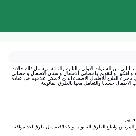
اني من السنوات الاولى والثانية والثالثة. ويشمل ذلك حالات
والفكين والتقويم واخصائي الاطفال واسنان الاطفال واخصائي
باجراء العلاج للاطفال الاصحاء الذين لايمكن علاجهم في عيادة
 الاطفال جسديا والتعامل معها بالطرق القانونية
 المريض واتباع الطرق القانونية والاخلاقية مثل طرق اخذ موافقة