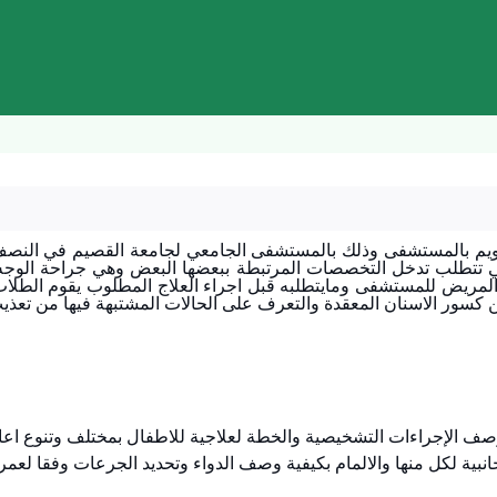
م بالمستشفى وذلك بالمستشفى الجامعي لجامعة القصيم في النصف الث
تي تتطلب تدخل التخصصات المرتبطة ببعضها البعض وهي جراحة الوجه 
ع المريض للمستشفى ومايتطلبه قبل اجراء العلاج المطلوب يقوم الطلاب 
ن كسور الاسنان المعقدة والتعرف على الحالات المشتبهة فيها من تعذيب
جانبية لكل منها والالمام بكيفية وصف الدواء وتحديد الجرعات وفقا لعمر