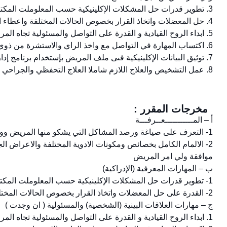
3. تطوير قدرات حل المشكلات الإكلينيكية حسب المعلوملت المكتسبة من نتائج الكشف والاشعة لصياغة خطط العلاج والتشخيص
4. حل المعضلات واتخاذ القرار بخصوص الحالات المختلفة واعطاء الحجة بذلك حسب المعطيات والتاكد من تقبل اسرة المريض لهذه الحلول
5. ابداء الروح القيادية و القدرة على التواصل والمسئولية تجاه المرضى واسرهم واتباع الاخلاقيات المهنية والطرق القانونية في جميع الاحوال
6. اكتساب المهارة في التواصل مع واخذ الراي والاستشرة من ذوي الخبرة من الاستشاريين والاطباء وابداء روح الاخلاص والتعاون والثقة تجاه الاخرين داخل نطاق العمل.
7. توثيق البيانات الإكلينيكية فىى ملف المريض بإستخدام برنامج إدارة عيادة طب الأسنان
8. عمل التشخيص والعلاج اللازم شاملا العلاج التحفظي والجراحي والوقائي واكتساب مهارة ممارسة طرق انقاذ الحياة والانعاش القلبي الرئوي عند الطوارئ
مخرجات المقرر :
أ – المـــــــــــعــرفـــة
1- التعرف على صياغة ورصد المشاكل التي يشكو منها المريض ووصف الإجراءات التشخيصية والخطة لعلاجية للاطفال بمختلف وتنوع اعاقاتهم
2- الالمام الكامل بخصائص ومكونات الادوية المختلفة والاعراض ال
موافقة ولي امر المريض
ب – المهارات المعرفية (الإدراكية)
1- تطوير قدرات حل المشكلات الإكلينيكية حسب المعلوملت المكتسبة من نتائج الكشف والاشعة لصياغة خطط العلاج والتشخيص
2- القدرة على حل المعضلات واتخاذ القرار بخصوص الحالات المختلفة واعطاء الحجة بذلك حسب المعطيات والتاكد من تقبل اسرة المريض لهذه الحلول
ج – مهارات العلاقات البينية (الشخصية) والمسئولية ( ان وجدت )
1. ابداء الروح القيادية و القدرة على التواصل والمسئولية تجاه المرضى واسرهم واتباع الاخلاقيات المهنية والطرق القانونية في جميع الاحوال