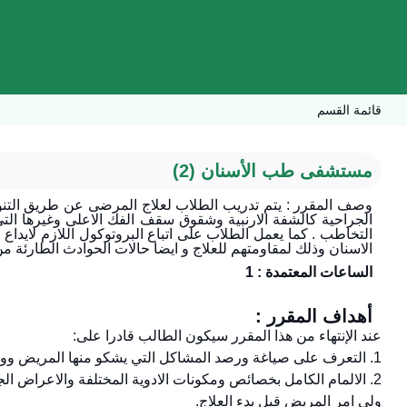
قائمة القسم
مستشفى طب الأسنان (2)
وصف المقرر : يتم تدريب الطلاب لعلاج المرضى عن طريق التنوي
الجراحية كالشفة الارنبية وشقوق سقف الفك الاعلى وغيرها ال
التخاطب . كما يعمل الطلاب على اتباع البروتوكول اللازم لايدا
الاسنان وذلك لمقاومتهم للعلاج و ايضا حالات الحوادث الطارئة م
الساعات المعتمدة : 1
أهداف المقرر :
عند الإنتهاء من هذا المقرر سيكون الطالب قادرا على:
1. التعرف على صياغة ورصد المشاكل التي يشكو منها المريض ووصف الإجراءات التشخيصية والخطة لعلاجية للاطفال بمختلف وتنوع اعاقاتهم
2. الالمام الكامل بخصائص ومكونات الادوية المختلفة والاعراض ال
ولي امر المريض قبل بدء العلاج.