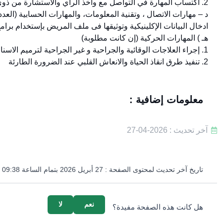
2. اكتساب المهارة في التواصل مع واخذ الراي والاستشارة من ذوي الخبرة من الاستشاريين والاطباء وابداء روح الاخلاص والتعاون والثقة تجاه الاخرين داخل نطاق العمل.
د – مهارات الاتصال ، وتقنية المعلومات، والمهارات الحسابية (العدد
ادخال البيانات الإكلينيكية وتوثيقها فى ملف المريض بإستخدام بر
هـ ) المهارات الحركية (إن كانت مطلوبة)
1. إجراء العلاجات الوقائية والجراحية و غير الجراحية لترميم الاسنان الشامل للاطفال ذوي الاعاقة الذهنية والحركية و امراض اجهزة الجسم الاخرى
2. تنفيذ طرق انقاذ الحياة والانعاش القلبي عند الضرورة الطارئة
معلومات إضافية :
آخر تحديث : 2026-04-27
تاريخ آخر تحديث لمحتوى الصفحة :
27 أبريل 2026 بتمام الساعة 09:38 مساءً
survey_v2
نعم
لا
هل كانت هذه الصفحة مفيدة؟