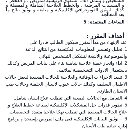
التشخيص و بشمل ذلك: الشكوى الرئيسية للمريض ، و الفحص ،
و المسببات المرضية ، والخطط العلاجية الشاملة والمفصلة و
كذلك التوثيق الفوتوغرافي الإكلينيكية و متابعة و توثيق نتائج ما
بعد المعالجة
الساعات المعتمدة : 5
أهداف المقرر :
عند الإنتهاء من هذا المقرر سيكون الطالب قادرا على:
1. تحليل وتفسير المعلومات المكتسبة من النتائج الذاتية
والموضوعية والأشعة لتشكيل التشخيص النهائي
2. اداء وانجاز خطة علاجية شاملة بناء علي بيانات المريض وكذلك
باستعمال الادوات التشخيصية لملائمه.
3. تنفيذ الاجراءات الوقائية والعلاجية للحالات المعقدة لبعض حالات
الاطفال السليمه وكذلك حالات عيوب لاسنان الخلقية وحالات طب
الاسنان الطارئه.
4. التعامل مع الحالات الصعبة التي تتطلب علاج اسنان شامل.
5. تطوير قدرات حل المشكلات الإكلينيكية لصياغة خطط العلاج و
علاج الحالات المعقدة التي تتطلب نهجًا علاجيا متعدد التخصصات.
6. – توثيق البيانات الإكلينيكية فىى ملف المريض بإستخدام برنامج
إدارة عيادة طب الأسنان