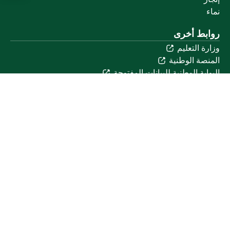
نماء
روابط أخرى
وزارة التعليم
المنصة الوطنية
البوابة الوطنية للبيانات المفتوحة
إمارة منطقة القصيم
منصة الاستشارات القانونية (استطلاع)
التوظيف
تابعنا على
تحميل تطبيق الجوال
خريطة الموقع
الموقع الجغرافي