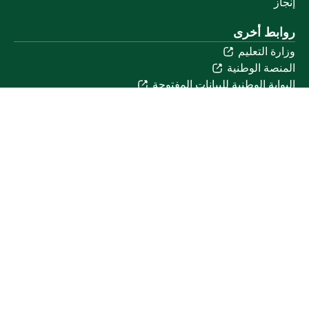
إنجاز
روابط أخرى
وزارة التعليم
المنصة الوطنية
البوابة الوطنية للبيانات المفتوحة
إمارة منطقة القصيم
منصة الاستشارات القانونية (استطلاع)
التوظيف
تابعنا على
تحميل تطبيق الجوال
خريطة الموقع
الموقع الجغرافي
جميع الحقوق محفوظة لجامعة القصيم © 2026