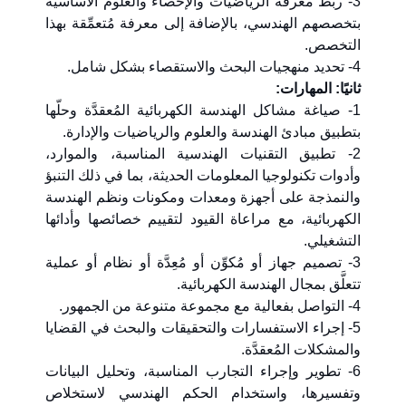
3- ربط معرفة الرياضيات والإحصاء والعلوم الأساسية
بتخصصهم الهندسي، بالإضافة إلى معرفة مُتعمِّقة بهذا
التخصص.
4- تحديد منهجيات البحث والاستقصاء بشكل شامل.
ثانيًا: المهارات:
1- صياغة مشاكل الهندسة الكهربائية المُعقدَّة وحلّها
بتطبيق مبادئ الهندسة والعلوم والرياضيات والإدارة.
2- تطبيق التقنيات الهندسية المناسبة، والموارد،
وأدوات تكنولوجيا المعلومات الحديثة، بما في ذلك التنبؤ
والنمذجة على أجهزة ومعدات ومكونات ونظم الهندسة
الكهربائية، مع مراعاة القيود لتقييم خصائصها وأدائها
التشغيلي.
3- تصميم جهاز أو مُكوِّن أو مُعِدَّة أو نظام أو عملية
تتعلَّق بمجال الهندسة الكهربائية.
4- التواصل بفعالية مع مجموعة متنوعة من الجمهور.
5- إجراء الاستفسارات والتحقيقات والبحث في القضايا
والمشكلات المُعقدَّة.
6- تطوير وإجراء التجارب المناسبة، وتحليل البيانات
وتفسيرها، واستخدام الحكم الهندسي لاستخلاص