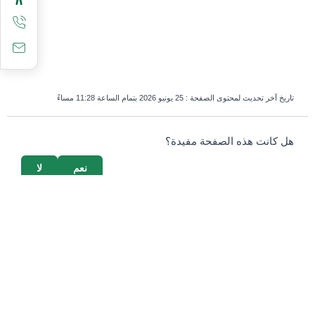
تاريخ آخر تحديث لمحتوى الصفحة :
25 يونيو 2026 بتمام الساعة 11:28 مساءً
survey_v2
هل كانت هذه الصفحة مفيدة؟
نعم
لا
إذا كنت بشرياً، اترك هذا الحقل فارغاً.