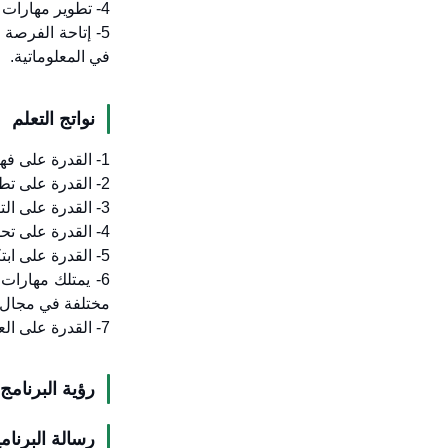
4- تطوير مهارات التواصل الفعال للطلاب بما يمكنهم من الانخراط للعمل في المنظمات الأكاديمية والمهنية
5- إتاحة الفرص
في المعلوماتية.
نواتج التعلم
1- القدرة على فهم نظريات المعلوماتية والأساسيات.
2- القدرة على تطوير معارف جديدة مكتسبة من خلال بحث علمي مبتكر يسهم بشكل عام في مجال المعلوماتية.
3- القدرة على التواصل بشكل فعال في مجموعة متنوعة من السياقات المهنية.
4- القدرة على تحليل المشاكل المعقدة وتطبيق النظريات وغيرها من تخصصات ذات الصلة في المجال لتحديد الحلول.
5- القدرة على ابتكار وتصميم وتنفيذ وتقييم عمليات البحث والاستقصاء في مجال المعلوماتية.
6- يمتلك مهارات
مختلفة في مجال ا
7- القدرة على العمل بفعالية كعضو أو قائد فريق يشارك في أنشطة مناسبة في مجال المعلوماتية.
رؤية البرنامج
رسالة البرنام