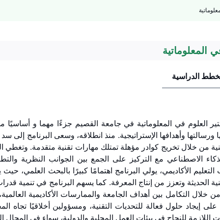
علوماتية
ي المعلوماتية
خطط الدراسية
ير العلوم في المعلوماتية في جامعة القصيم جزءًا مهما و أساسيًا من 
 ورسالتها وأهدافها الإستراتيجية. منذ انطلاقه، وسعى البرنامج إلى سد
نية من خلال تخريج كوادر مؤهلة تمتلك مهارات تقنية متقدمة. وتغط
كاء الاصطناعي مع التركيز على الجمع بين الجوانب النظرية والتطب
 التعليم الأكاديمي، يولي البرنامج اهتمامًا كبيرًا بالبحث العلمي، ح
ية الحديثة وتعزز من إنتاج المعرفة. كما يسهم البرنامج في تنمية قدرا
 من خلال التكامل بين أهداف الجامعة والممارسات الأكاديمية العالمية،
على إيجاد حلول فعالة للتحديات التقنية، ومسؤولين أخلاقيًا تجاه ا
 اللازمة للنجاح في بيئات العمل المحلية والدولية، سواء في المجال الص