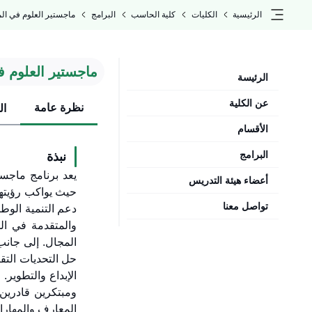
الرئيسية
الكليات
كلية الحاسب
البرامج
ماجستير العلوم في الم
ماجستير العلوم ف
الرئيسة
عن الكلية
نظرة عامة
ال
الأقسام
البرامج
نبذة
يعد برنامج ماجست
أعضاء هيئة التدريس
حيث يواكب رؤيتها
تواصل معنا
دعم التنمية الوط
والمتقدمة في الذ
المجال. إلى جانب
حل التحديات التقن
الإبداع والتطوير.
ومبتكرين قادرين 
المعارف والمهارات