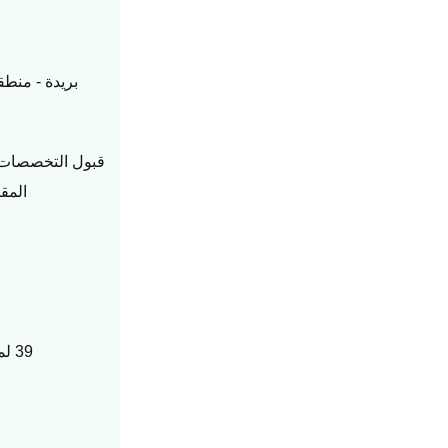
بريدة - منطق
قبول التخصصات 
المق
39 لمسار الرسالة و37 لمسار المشروع البحثي