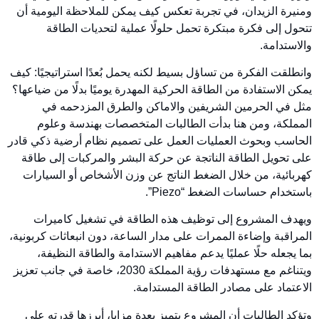
ومنيرة الزيدان، في تجربة تعكس كيف يمكن للملاحظة اليومية أن
تتحول إلى فكرة مبتكرة تحمل حلولًا عملية لتحديات الطاقة
والاستدامة.
وانطلقت الفكرة من تساؤل بسيط لكنه يحمل بُعدًا استراتيجيًا: كيف
يمكن الاستفادة من الطاقة الحركية المهدرة يوميًا بدلًا من ضياعها؟
مثل في الحرمين الشريفين والاماكن والطرق المزدحمه في
المملكة، ومن هنا بدأت الطالبات المتخصصات بهندسة وعلوم
الحاسب وبحوث العمليات العمل على تصميم نظام أرضية ذكي قادر
على تحويل الطاقة الناتجة عن حركة البشر والمركبات إلى طاقة
كهربائية، من خلال الضغط الناتج عن وزن الأشخاص أو السيارات
باستخدام حساسات الضغط “Piezo”.
ويهدف المشروع إلى توظيف هذه الطاقة في تشغيل كاميرات
المراقبة وإضاءة الممرات على مدار الساعة، دون انبعاثات كربونية،
بما يجعله حلًا عمليًا يدعم مفاهيم الاستدامة والطاقة النظيفة،
ويتناغم مع مستهدفات رؤية المملكة 2030، خاصة في جانب تعزيز
الاعتماد على مصادر الطاقة المستدامة.
وتؤكد الطالبات أن المشروع يتميز بعدة مزايا، أبرزها قدرته على