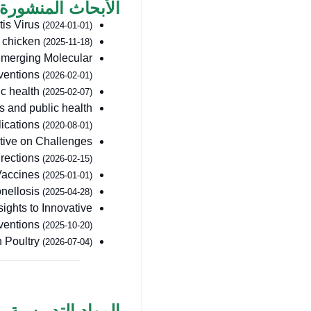
الأبحاث المنشورة
tis Virus
(2024-01-01)
er chicken
(2025-11-18)
 Emerging Molecular
rventions
(2026-02-01)
ic health
(2025-02-07)
s and public health
lications
(2020-08-01)
ctive on Challenges
irections
(2026-02-15)
Vaccines
(2025-01-01)
onellosis
(2025-04-28)
ights to Innovative
rventions
(2025-10-20)
n Poultry
(2026-07-04)
المواد التدريسية