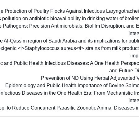
Protection of Poultry Flocks Against Infectious Laryngotrachei
pollution on antibiotic bioavailability in drinking water of broil
e Pathogens: Precision Antimicrobials, Biofilm Disruption, and
Inte
 Al-Qassim region of Saudi Arabia and its implications for publ
oxigenic <i>Staphylococcus aureus</i> strains from milk product
imp
otic and Public Health Infectious Diseases: A One Health Perspe
and Future D
Prevention of ND Using Herbal Adjuvanted 
Epidemiology and Public Health Importance of Bovine Salm
nfectious Diseases in the One Health Era: From Mechanistic Ins
Inte
 spp. to Reduce Concurrent Parasitic Zoonotic Animal Diseases i