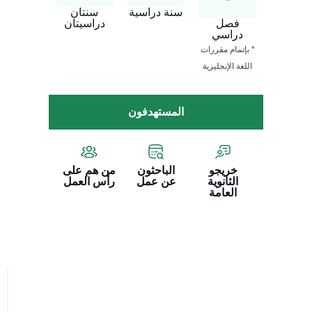
*
سنة دراسية
سنتان
فصل
دراسيتان
دراسي
* بإتمام مقررات
اللغة الإنجليزية
المستهدفون
خريجو
الباحثون
من هم على
الثانوية
عن عمل
رأس العمل
العامة