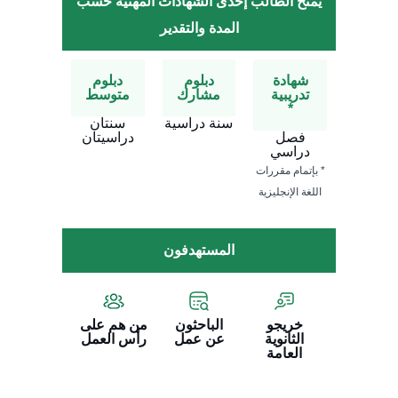
يمنح الطالب إحدى الشهادات المهنية حسب
المدة والتقدير
شهادة
دبلوم
دبلوم
تدريبية
مشارك
متوسط
*
سنة دراسية
سنتان
فصل
دراسيتان
دراسي
* بإتمام مقررات
اللغة الإنجليزية
المستهدفون
خريجو
الباحثون
من هم على
الثانوية
عن عمل
رأس العمل
العامة