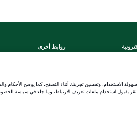
ترونية
روابط أخرى
لموحد
وزارة التعليم
المنصة الوطنية
ني
البوابة الوطنية للبيانات المفتوحة
لكتروني
إمارة منطقة القصيم
هولة الاستخدام، وتحسين تجربتك أثناء التصفح، كما يوضح الأحكام وال
منصة الاستشارات القانونية (استط
 تقر بقبول استخدام ملفات تعريف الارتباط، وما جاء في سياسة الخصو
التوظيف