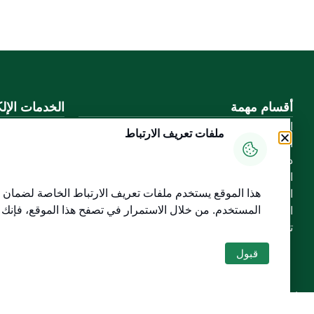
أقسام مهمة
الخدمات الإلك
الأسئلة الشائعة
بوابة الدخول ا
ملفات تعريف الارتباط
المعرفة الرقمية
بوابة الزوار
دليل الخدمات
البريد الإلكترو
المشاركة الإلكترونية
نظام التعلم الإ
هذا الموقع يستخدم ملفات تعريف الارتباط الخاصة لضمان س
البيانات المفتوحة
إنجاز
المستخدم
. من خلال الاستمرار في تصفح هذا الموقع، فإنك
السياسات واللوائح
تواصل معنا
قبول
خريطة الموقع
الموقع الجغرافي
جميع الحقوق محفوظة لجامعة القصيم © 2026