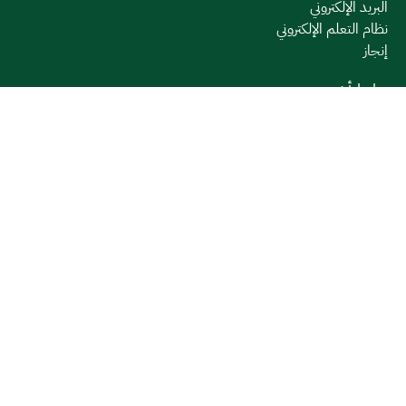
البريد الإلكتروني
نظام التعلم الإلكتروني
إنجاز
روابط أخرى
وزارة التعليم
المنصة الوطنية
البوابة الوطنية للبيانات المفتوحة
إمارة منطقة القصيم
منصة الاستشارات القانونية (استطلاع)
التوظيف
تابعنا على
تحميل تطبيق الجوال