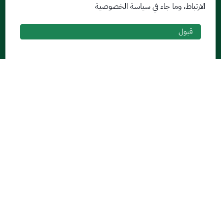
الارتباط، وما جاء في سياسة الخصوصية
البريد الإلكتروني
نظام التعلم الإلكتروني
إنجاز
قبول
نماء
روابط أخرى
وزارة التعليم
المنصة الوطنية
البوابة الوطنية للبيانات المفتوحة
إمارة منطقة القصيم
منصة الاستشارات القانونية (استطلاع)
التوظيف
تابعنا على
تحميل تطبيق الجوال