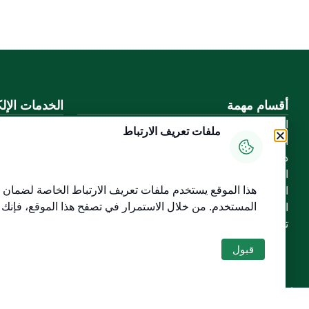
أقسام مهمة
الخدمات الإلك
الأسئلة الشائعة
بوابة الدخول ا
ملفات تعريف الارتباط
المعرفة الرقمية
بوابة الزوار
دليل الخدمات
البريد الإلكترو
المشاركة الإلكترونية
نظام التعلم الإ
هذا الموقع يستخدم ملفات تعريف الارتباط الخاصة لضمان س
البيانات المفتوحة
إنجاز
المستخدم
. من خلال الاستمرار في تصفح هذا الموقع، فإنك
السياسات واللوائح
تواصل معنا
قبول
خريطة الموقع
الموقع الجغرافي
جميع الحقوق محفوظة لجامعة القصيم © 2026