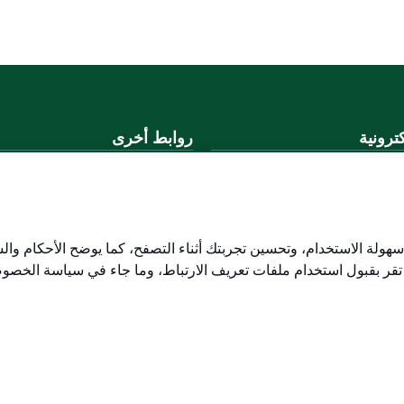
ترونية
روابط أخرى
لموحد
وزارة التعليم
المنصة الوطنية
ني
البوابة الوطنية للبيانات المفتوحة
لكتروني
إمارة منطقة القصيم
هولة الاستخدام، وتحسين تجربتك أثناء التصفح، كما يوضح الأحكام وال
منصة الاستشارات القانونية (استط
 تقر بقبول استخدام ملفات تعريف الارتباط، وما جاء في سياسة الخصو
التوظيف