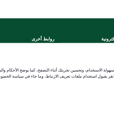
ترونية
روابط أخرى
لموحد
وزارة التعليم
المنصة الوطنية
ني
البوابة الوطنية للبيانات المفتوحة
لكتروني
إمارة منطقة القصيم
هولة الاستخدام، وتحسين تجربتك أثناء التصفح، كما يوضح الأحكام وال
منصة الاستشارات القانونية (استط
 تقر بقبول استخدام ملفات تعريف الارتباط، وما جاء في سياسة الخصو
التوظيف