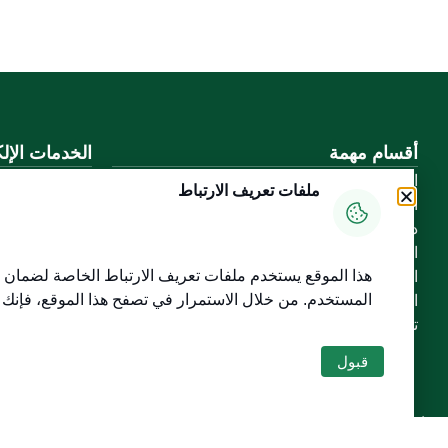
أقسام مهمة
الخدمات الإلك
الأسئلة الشائعة
بوابة الدخول ا
ملفات تعريف الارتباط
المعرفة الرقمية
بوابة الزوار
دليل الخدمات
البريد الإلكترو
المشاركة الإلكترونية
نظام التعلم الإ
هذا الموقع يستخدم ملفات تعريف الارتباط الخاصة لضمان س
البيانات المفتوحة
إنجاز
المستخدم
. من خلال الاستمرار في تصفح هذا الموقع، فإنك
السياسات واللوائح
تواصل معنا
قبول
خريطة الموقع
الموقع الجغرافي
جميع الحقوق محفوظة لجامعة القصيم © 2026