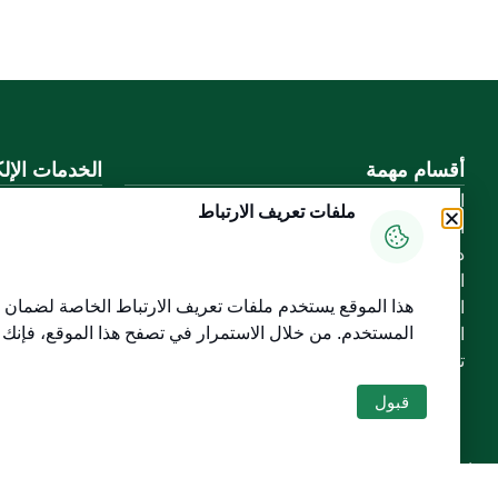
أقسام مهمة
الخدمات الإلك
الأسئلة الشائعة
بوابة الدخول ا
ملفات تعريف الارتباط
المعرفة الرقمية
بوابة الزوار
دليل الخدمات
البريد الإلكترو
المشاركة الإلكترونية
نظام التعلم الإ
هذا الموقع يستخدم ملفات تعريف الارتباط الخاصة لضمان س
البيانات المفتوحة
إنجاز
المستخدم
. من خلال الاستمرار في تصفح هذا الموقع، فإنك
السياسات واللوائح
تواصل معنا
قبول
خريطة الموقع
الموقع الجغرافي
جميع الحقوق محفوظة لجامعة القصيم © 2026