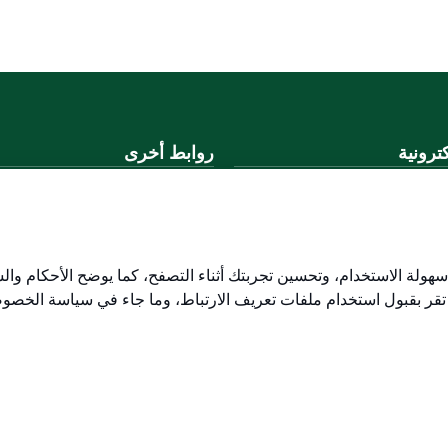
ترونية
روابط أخرى
لموحد
وزارة التعليم
المنصة الوطنية
ني
البوابة الوطنية للبيانات المفتوحة
لكتروني
إمارة منطقة القصيم
هولة الاستخدام، وتحسين تجربتك أثناء التصفح، كما يوضح الأحكام وال
منصة الاستشارات القانونية (استط
 تقر بقبول استخدام ملفات تعريف الارتباط، وما جاء في سياسة الخصو
التوظيف