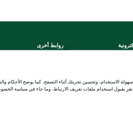
ترونية
روابط أخرى
لموحد
وزارة التعليم
المنصة الوطنية
ني
البوابة الوطنية للبيانات المفتوحة
لكتروني
إمارة منطقة القصيم
هولة الاستخدام، وتحسين تجربتك أثناء التصفح، كما يوضح الأحكام وال
منصة الاستشارات القانونية (استط
 تقر بقبول استخدام ملفات تعريف الارتباط، وما جاء في سياسة الخصو
التوظيف