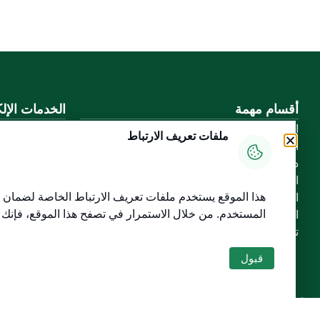
أقسام مهمة
الخدمات الإلك
الأسئلة الشائعة
بوابة الدخول ا
ملفات تعريف الارتباط
المعرفة الرقمية
بوابة الزوار
دليل الخدمات
البريد الإلكترو
المشاركة الإلكترونية
نظام التعلم الإ
هذا الموقع يستخدم ملفات تعريف الارتباط الخاصة لضمان س
البيانات المفتوحة
إنجاز
المستخدم
. من خلال الاستمرار في تصفح هذا الموقع، فإنك
السياسات واللوائح
تواصل معنا
قبول
خريطة الموقع
الموقع الجغرافي
جميع الحقوق محفوظة لجامعة القصيم © 2026