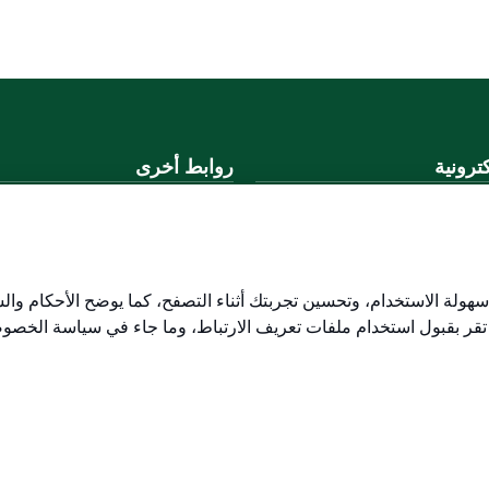
ترونية
روابط أخرى
لموحد
وزارة التعليم
المنصة الوطنية
ني
البوابة الوطنية للبيانات المفتوحة
لكتروني
إمارة منطقة القصيم
هولة الاستخدام، وتحسين تجربتك أثناء التصفح، كما يوضح الأحكام وال
منصة الاستشارات القانونية (استط
 تقر بقبول استخدام ملفات تعريف الارتباط، وما جاء في سياسة الخصو
التوظيف