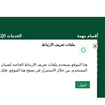
أقسام مهمة
الخدمات الإلك
الأسئلة الشائعة
بوابة الدخول ا
ملفات تعريف الارتباط
المعرفة الرقمية
بوابة الزوار
دليل الخدمات
البريد الإلكترو
المشاركة الإلكترونية
نظام التعلم الإ
هذا الموقع يستخدم ملفات تعريف الارتباط الخاصة لضمان س
البيانات المفتوحة
إنجاز
المستخدم
. من خلال الاستمرار في تصفح هذا الموقع، فإنك
السياسات واللوائح
تواصل معنا
قبول
خريطة الموقع
الموقع الجغرافي
جميع الحقوق محفوظة لجامعة القصيم © 2026