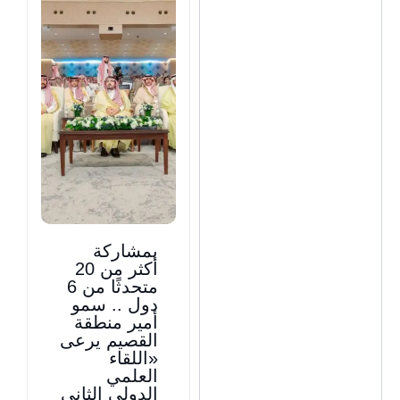
بمشاركة
أكثر من 20
متحدثًا من 6
دول .. سمو
أمير منطقة
القصيم يرعى
«اللقاء
العلمي
الدولي الثاني